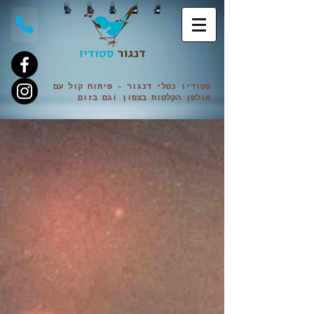
סטודיו נטלי
דנגור
- פיתוח קול עם
אולפן הקלטות בצפון וגם
בזום