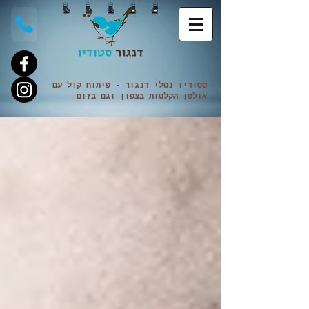
סטודיו נטלי
דנגור
- פיתוח קול עם
אולפן הקלטות בצפון וגם
בזום