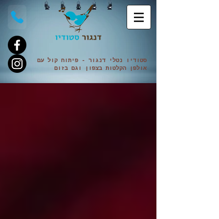
סטודיו נטלי
דנגור
- פיתוח קול עם
אולפן הקלטות בצפון וגם
בזום