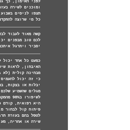
לפני האימון, כך גם
ומוכנים לשירה בעזר
תצפו לניסים בשבוע 
כל מי שרוצה להתקדם
קשה מאוד לעבוד לבד
לכם טוב מבפנים יכו
יסביר ויתרגל איתכם
כמעט כל אחד יכול ל
האיבחון, לראות שיש
מבחינה קולית (לא ג
כי זה יכול להעמיס 
יבלות או בצקות, בה
מגלים שהשמיע שלכם 
לשיפורו
היא רפואית, קודם כ
פיתוח קול לבחור מו
לטפל בהם בעזרת תרג
שירה או אחריה, מעי