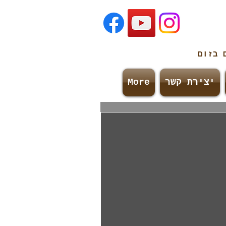
ם
בזום
יצירת קשר
More