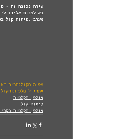
שירה נכונה זה - פי
מערבי,פיתוח קול בק
#פיתוחקולנהריה
#או
#תרגיליםלפיתוחקול
אולפן הקלטות
פיתוח קול
אולפן הקלטות בקריו