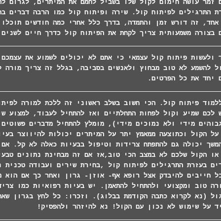
 זמר עושה חימום לקול שלו בשביל לחמם את המיתרים, לגרום לה
ת התרגילים לפיתוח קול. שירה ופיתוח קול כמו הרבה דברים בח
אחד, זה דורש זמן והתמדה, בדרך כלל אחרי כמה חודשים תוכלו 
 בצורה משמעותית צריך לקחת את הפיתוח קול כדרך חיים לשנים 
 ולעשות פיתוח קול עצמאי כי אתם לא יכולים לשמוע את עצמכם 
ל להשמע לא טוב מבחוץ ולאנשים בסביבה, בגלל זה צריך מורה ל
 יחד את כל הפרטים.
למוד פיתוח קול. הכי חשוב בשלב ראשוני זה ללכת למורה לפיתו
 לכם שמיע וקול לפחות התחלתיים ואז להתחיל לעבוד, למצוע שי
בוהים מידי ולא נמוכים מידי), מומלץ להתחיל מדברים פשוטים 
על הקול וכתוצעה ממאמץ יתר על המיתרים יכולות להיווצר בעיו
משך יכולה גם להתפתח צרידות וטיפול בבעיות כאלה לא קל. אם 
או הקול שלכם לא במצב הכי טוב,אז אם זה מבחינת נתונים טבעי
 ב90% מהמקרים בעזרת התרגילים לפיתוח קול ,בחירת שירים ועבודה טכני
ל חייבים להיבדק אצל רופא אף- אוזן- גרון ואחר כך אם הוא מ
רה טוב ומקצועי ולהתחיל להתאמן. יש בעיות רפואיות כמו צריד
ול (נא לקרוא כתבה הקודמת בבלוג). וזכרו: כל לחץ בגרון שאת
ד על שימוש לא נכון עם הקול! נא להיזהר ולהפסיק!