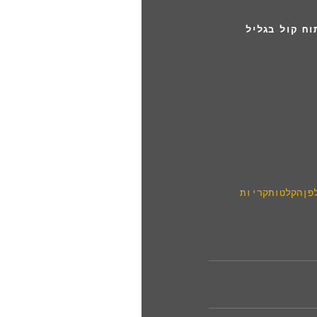
יזור הצפון, פיתוח קול בגליל 
פןהקלטותקריות