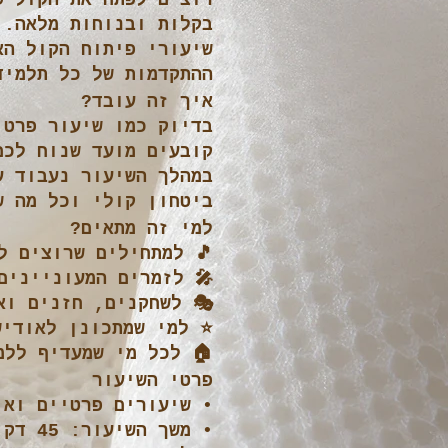
רוצים לפתח את הקול ש
בקלות ובנוחות מלאה.
שיעורי פיתוח הקול הא
ההתקדמות של כל תלמיד
איך זה עובד?
בדיוק כמו שיעור פרטי
קובעים מועד שנוח לכם
במהלך השיעור נעבוד ע
ביטחון קולי וכל מה ש
למי זה מתאים?
🎵 למתחילים שרוצים ל
🎤 לזמרים המעוניינים
🎭 לשחקנים, חזנים וא
⭐ למי שמתכונן לאודיש
🏠 לכל מי שמעדיף ללמ
פרטי השיעור
• שיעורים פרטיים ואי
• משך השיעור: 45 דקות