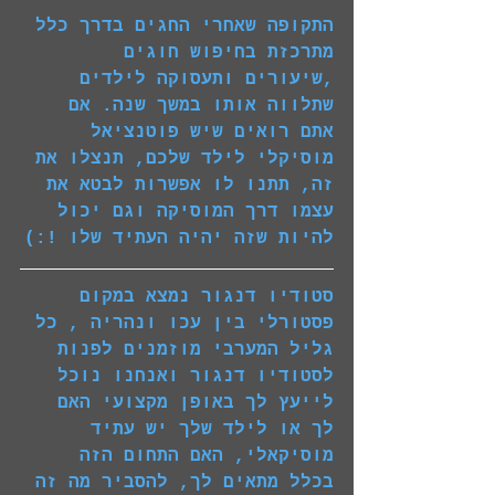
התקופה שאחרי החגים בדרך כלל 
מתרכזת בחיפוש חוגים 
,שיעורים ותעסוקה לילדים 
שתלווה אותו במשך שנה. אם 
אתם רואים שיש פוטנציאל 
מוסיקלי לילד שלכם, תנצלו את 
זה, תתנו לו אפשרות לבטא את 
עצמו דרך המוסיקה וגם יכול 
להיות שזה יהיה העתיד שלו !:)
סטודיו דנגור נמצא במקום 
פסטורלי בין עכו ונהריה , כל 
גליל המערבי מוזמנים לפנות 
לסטודיו דנגור ואנחנו נוכל 
לייעץ לך באופן מקצועי האם 
לך או לילד שלך יש עתיד 
מוסיקאלי, האם התחום הזה 
בכלל מתאים לך, להסביר מה זה 