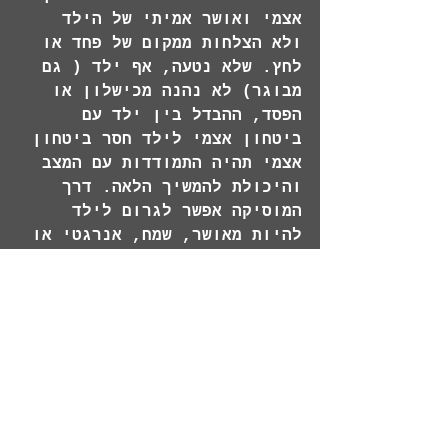
אצמי ואושר אמיתי של הילד 
ולא הצלחות ממקום של פחד או 
לחץ. שלא נטעה, אף ילד ( גם 
מבוגר) לא נהנה מכישלון או 
הפסד, ההבדל בין ילד עם 
ביטחון אצמי לילד חסר ביטחון 
אצמי תהיה התמודדות עם המצב 
והיכולת להמשיך הלאה. דרך 
המוסיקה אפשר לגרום לילד 
להיות מאושר, שמח, אנרגטי או 
לרגש ולהרגיע ואפילו להרדים, 
מוזיקה ושירה בונים ומפתחים 
את המוח של ילדונו לכן מומלץ 
גם להשמיע סוגים שונים של 
מוסיקה בבית (ממוסיקה קלאסית 
מרגיע למוסיקה מהירה, 
ריקודית וקצבית) וגם ללכת 
להופעות כדי לשמוע מוסיקה 